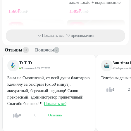
лаком Luxio + выравнивание
1560
₽
1505
₽
2600
₽
2150
₽
30
%
40
%
Показать все 40 предложения
Отзывы
·
Вопросы
13
7
Tt T Tt
Зин zinta
Позитивный
·
09.07.2025
Нейтральный
Была на Смоленской, от всей души благодарю
Телефоны даны в
Камиллу за быстрый (ок.50 минут),
1
2
аккуратный, бережный педикюр! Салон
Профи
Профи
прекрасный, администратор приветливый!
Японский маникюр + SPA-
Smart-педикюр + покрытие
Спасибо большое!!!
Показать всё
уход
гель-лаком Luxio
0
0
Ответить
1365
₽
2130
₽
1950
₽
3550
₽