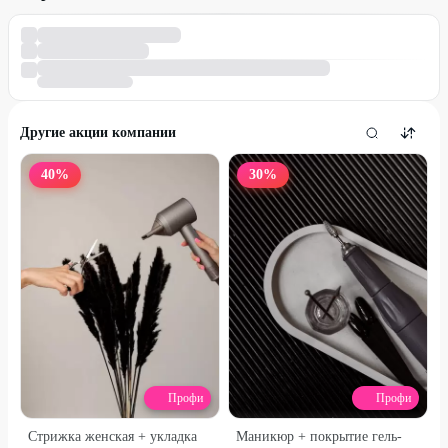
Другие акции компании
40
%
30
%
Профи
Профи
Стрижка женская + укладка
Маникюр + покрытие гель-