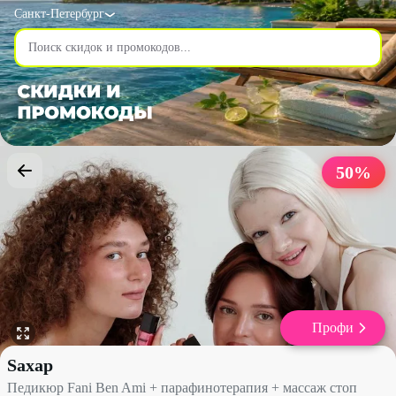
Санкт-Петербург
50
%
Профи
Педикюр Fani Ben Ami + парафинотерапия + массаж стоп со ски
Sахар
Педикюр Fani Ben Ami + парафинотерапия + массаж стоп