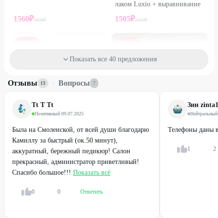
лаком Luxio + выравнивание
1560
₽
1505
₽
2600
₽
2150
₽
30
%
40
%
Показать все 40 предложения
Отзывы
·
Вопросы
13
7
Tt T Tt
Зин zinta
Позитивный
·
09.07.2025
Нейтральный
Была на Смоленской, от всей души благодарю
Телефоны даны в
Камиллу за быстрый (ок.50 минут),
1
2
аккуратный, бережный педикюр! Салон
Профи
Профи
прекрасный, администратор приветливый!
Японский маникюр + SPA-
Smart-педикюр + покрытие
Спасибо большое!!!
Показать всё
уход
гель-лаком Luxio
0
0
Ответить
1365
₽
2130
₽
1950
₽
3550
₽