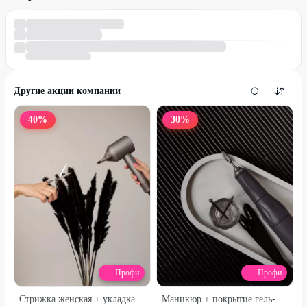
Другие акции компании
40
%
30
%
Профи
Профи
Стрижка женская + укладка
Маникюр + покрытие гель-