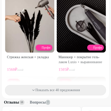
Профи
Профи
Стрижка женская + укладка
Маникюр + покрытие гель-
лаком Luxio + выравнивание
1560
₽
1505
₽
2600
₽
2150
₽
30
%
40
%
Показать все 40 предложения
Отзывы
·
Вопросы
13
7