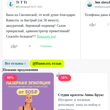
Tt T Tt
Зин zinta
Позитивный
·
09.07.2025
Нейтральный
Была на Смоленской, от всей души благодарю
Телефоны даны в
Камиллу за быстрый (ок.50 минут),
1
2
аккуратный, бережный педикюр! Салон
Профи
Профи
прекрасный, администратор приветливый!
Японский маникюр + SPA-
Smart-педикюр + покрытие
Спасибо большое!!!
Показать всё
уход
гель-лаком Luxio
0
0
Ответить
1365
₽
2130
₽
1950
₽
3550
₽
50
%
30
%
Все отзывы
Написать отзыв
Похожие предложения
80
%
50
%
Студия красоты Анны Брукс
Шугаринг и восковая
депиляция: зоны на выбор и
комплексы