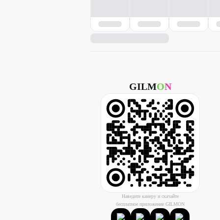
GILM
O
N
Наведите камеру и скачайте
бесплатное приложение GILMON