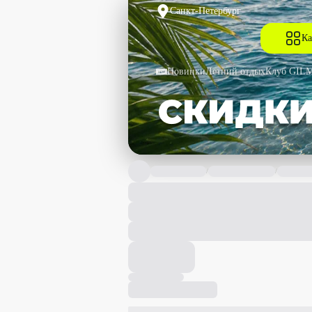
Санкт-Петербург
Ка
Новинки
Летний отдых
Клуб GIL
/
/