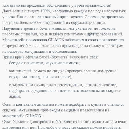
Как давно вы проходили обследование у врача офтальмолога?
Даже если вы видите 100%, необходимо каждые пол года наблюдаться
у врача. Глаза - это наш важный орган чувств. С помощью зрения мы
получаем больше 90% информации из окружающего мира.
Нарушение зрения и боль в мышцах глаз указывает не только на
проблемы с глазами, но и является симптомами других заболеваний.
Маркетплейс промокодов GILMON заботиться о своих пользователях
и предлагает большое количество промокодов на скидку к партнерам
на осмотры, консультации и обследования.
Прием врача офтальмолога (окулиста) включает в себя:
беседа с пациентом, изучение анамнеза;
комплексный осмотр по скидке (проверка зрения, измерение
внутриглазного давления и прочее);
в заключении окулист дает рекомендации, назначает лечение,
подбирает подходящие очки или контактные линзы по скидке и
акции.
Очки и контактные линзы вы можете подобрать и купить в оптике со
скидкой. Актуальные промокоды с акциями представлены на
маркетплейс GILMON.
Очки бывают с диоптриями и без. Зависит от того нужны ли вам очки
для зрения или нет. Под любую оправу по скидке можно подобрать