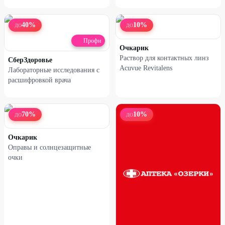
40
%
10
%
ДО
ДО
Профи
Очкарик
Раствор для контактных линз
СберЗдоровье
Acuvue Revitalens
Лабораторные исследования с
расшифровкой врача
70
%
10
%
ДО
ДО
Очкарик
Оправы и солнцезащитные
очки